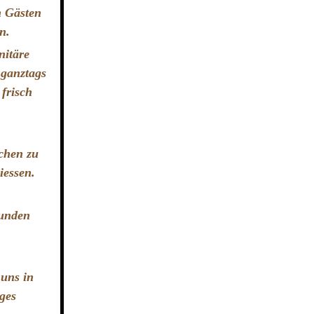
n Gästen
en.
nitäre
 ganztags
frisch
üchen zu
iessen.
tunden
 uns in
ges