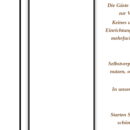
Die Gäste
zur 
Keines 
Einrichtun
mehrfach
Selbstver
nutzen, 
In unse
Starten 
schön