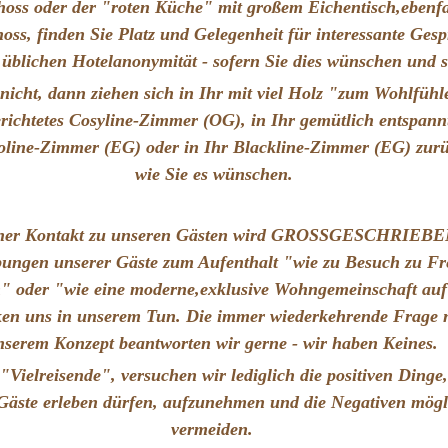
oss oder der "roten Küche" mit großem Eichentisch,ebenfa
oss, finden Sie Platz und Gelegenheit für interessante Gesp
r üblichen Hotelanonymität - sofern Sie dies wünschen und 
 nicht, dann ziehen sich in Ihr mit viel Holz "zum Wohlfüh
richtetes Cosyline-Zimmer (OG), in Ihr gemütlich entspann
line-Zimmer (EG) oder in Ihr Blackline-Zimmer (EG) zurü
wie Sie es wünschen.
cher Kontakt zu unseren Gästen wird GROSSGESCHRIEBE
bungen unserer Gäste zum Aufenthalt "wie zu Besuch zu F
 oder "wie eine moderne,exklusive Wohngemeinschaft auf
ken uns in unserem Tun. Die immer wiederkehrende Frage 
nserem Konzept beantworten wir gerne - wir haben Keines.
 "Vielreisende", versuchen wir lediglich die positiven Dinge,
s Gäste erleben dürfen, aufzunehmen und die Negativen mögl
vermeiden.