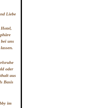
und Liebe
 Hotel,
sphäre
 bei uns
 lassen.
arlsruhe
ld oder
thalt aus
ls Basis
obby im