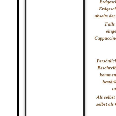
Erdgesch
Erdgesch
abseits de
Falls
einge
Cappuccino
Persönli
Beschrei
kommen"
bestär
u
Als selbst
selbst al